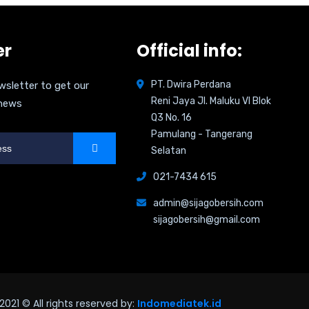
er
Official info:
PT. Dwira Perdana
wsletter to get our
Reni Jaya Jl. Maluku VI Blok
 news
Q3 No. 16
Pamulang - Tangerang
Selatan
021-7434 615
admin@sijagobersih.com
sijagobersih@gmail.com
2021
© All rights reserved by:
Indomediatek.id